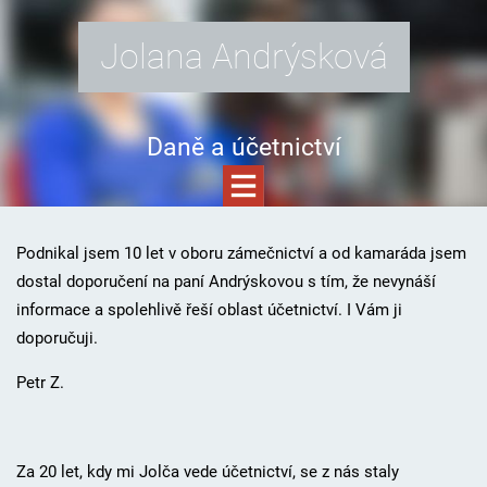
Jolana Andrýsková
Daně a účetnictví
Podnikal jsem 10 let v oboru zámečnictví a od kamaráda jsem
dostal doporučení na paní Andrýskovou s tím, že nevynáší
informace a spolehlivě řeší oblast účetnictví. I Vám ji
doporučuji.
Petr Z.
Za 20 let, kdy mi Jolča vede účetnictví, se z nás staly