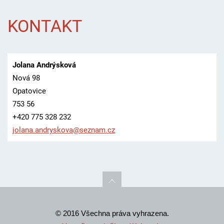
KONTAKT
Jolana Andrýsková
Nová 98
Opatovice
753 56
+420 775 328 232
jolana.a
ndryskov
a@seznam
.cz
© 2016 Všechna práva vyhrazena.