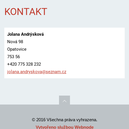
KONTAKT
Jolana Andrýsková
Nová 98
Opatovice
753 56
+420 775 328 232
jolana.a
ndryskov
a@seznam
.cz
© 2016 Všechna práva vyhrazena.
Vytvořeno službou
Webnode